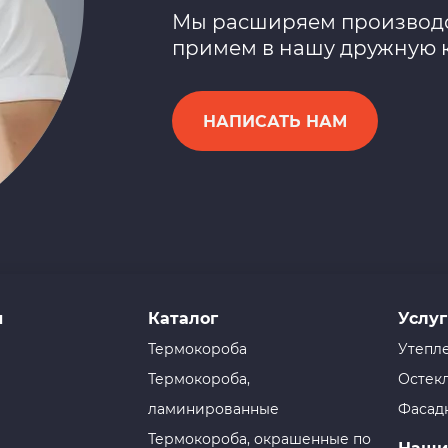
Мы расширяем производс
примем в нашу дружную к
НАПИСАТЬ НАМ
и
Каталог
Услуг
Термокороба
Утепл
Термокороба,
Остек
ламинированные
Фасад
Термокороба, окрашенные по