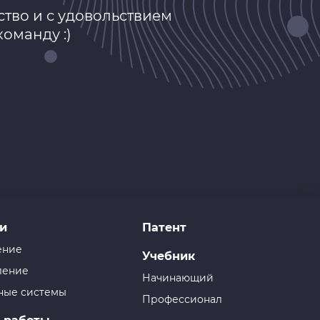
тво и с удовольствием
оманду :)
и
Патент
ение
Учебник
ление
Начинающий
ные системы
Профессионал